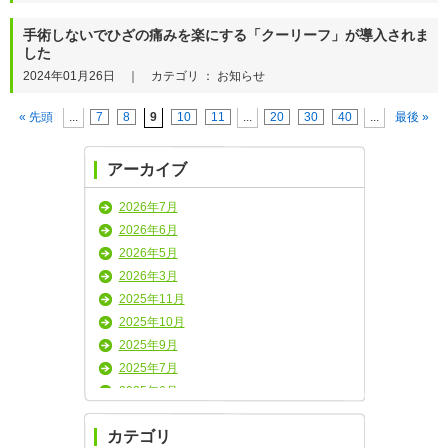
手術しないでひざの痛みを楽にする「クーリーフ」が導入されま
した
2024年01月26日 ｜ カテゴリ ： お知らせ
« 先頭
...
7
8
9
10
11
...
20
30
40
...
最後 »
アーカイブ
2026年7月
2026年6月
2026年5月
2026年3月
2025年11月
2025年10月
2025年9月
2025年7月
2025年6月
2025年5月
カテゴリ
2025年4月