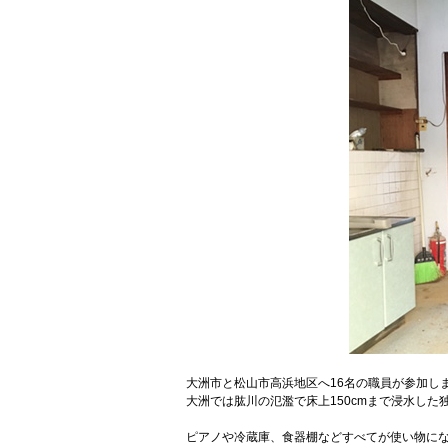
大洲市と松山市高浜地区へ16名の職員が参加し
大洲では肱川の氾濫で床上150cmまで浸水し
ピアノや冷蔵庫、食器棚などすべてが使い物に