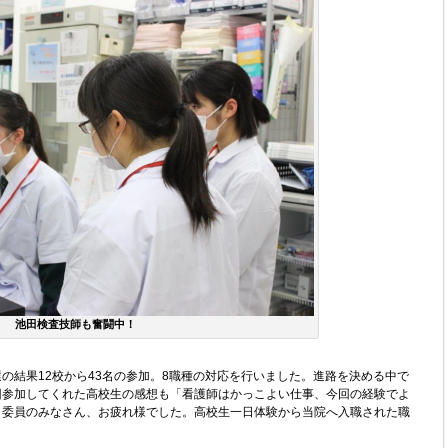
池田検査技師も奮闘中！
の結果12校から43名の参加。8職種の対応を行いました。進路を決める中で
回参加してくれた高校生の感想も「看護師はかっこよい仕事、今回の経験でよ
。委員のみなさん、お疲れ様でした。高校生一日体験から当院へ入職された職