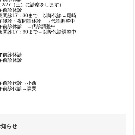
2/27（土）に診察をします）
午前診休診
夜間診17：30まで 以降代診→尾崎
午後診・夜間診休診 →代診調整中
午前診休診 →代診調整中
夜間診17：30まで→以降代診調整中
午前診休診
午前診休診
午前診代診→小西
午前診代診→森実
お知らせ